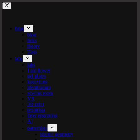
Skip
to
content
blog
blog
links
theory
Tags
labs
labs
I am flower
gel plates
logo+turte
identitarium
sewing room
VR
3D print
texturista
laser engraving
AI
patternista
islamic geometry
geometric