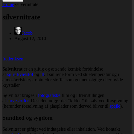
Home
silvernitrate
silvernitrate
Jacob
August 12, 2010
frederiksen
Sølvnitrat
er en giftig og ætsende kemisk forbindelse
af
sølv
,
kvælstof
og
ilt
. I sin rene form ved stuetemperatur og i
atmosfærisk tryk optræder stoffet som gennemsigtige eller hvide
krystaller.
Sølvnitrat bruges i
fotografiske
film og i fremstillingen
af
farvestoffer
. Desuden udgør det “kilden” til sølv ved forsølvning
(herunder forsølvning af glasplader som derved bliver til
spejle
).
Sundhed og sygdom
Sølvnitrat er giftigt ved indtagelse eller inhalation. Ved kontakt