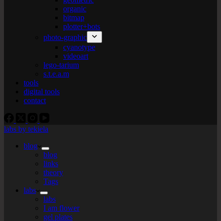
organic
bitmap
plotter+bots
photo-graphic
cyanotype
videoart
lego-tarium
s.t.e.a.m
tools
digital tools
contact
labs by tekiela
blog
blog
links
theory
Tags
labs
labs
I am flower
gel plates