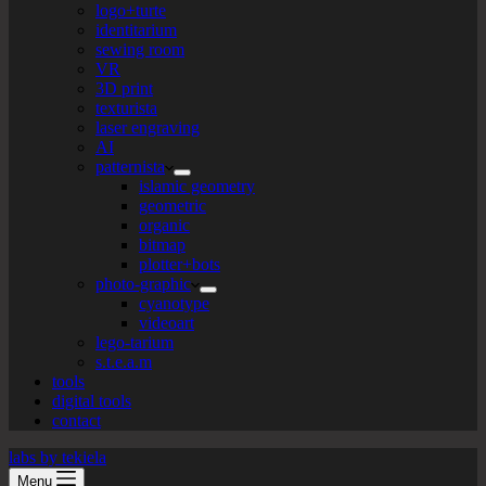
logo+turte
identitarium
sewing room
VR
3D print
texturista
laser engraving
AI
patternista
islamic geometry
geometric
organic
bitmap
plotter+bots
photo-graphic
cyanotype
videoart
lego-tarium
s.t.e.a.m
tools
digital tools
contact
labs by tekiela
Menu