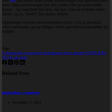
med
hud
kan stoffet skabe brune misfarvninger, som gradvist bliver
sorte. Disse misfarvninger kan ikke vaskes eller på anden måde
fjernes – har man først fået dem, må man vente på at huden slides
udefra, og ny, “pletfri” hud skabes indefra.
Opløsninger med lave koncentrationer (f.eks. 1 %) af sølvnitrat
virker antiseptisk, og har tidligere været anvendt som øjendråber på
nyfødte.
Tags
#
chemicals
#
cyanotype
#
frederiksen
#
silver nitrate
#
SUPPLIERS
(EU)
#
van dyke
Related Posts
inspiration: cyanotype
December 3, 2021